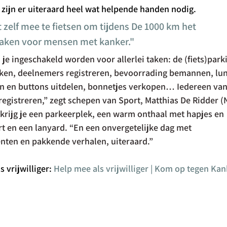
 zijn er uiteraard heel wat helpende handen nodig. 
t zelf mee te fietsen om tijdens De 1000 km het 
maken voor mensen met kanker."
n je ingeschakeld worden voor allerlei taken: de (fiets)park
en, deelnemers registreren, bevoorrading bemannen, lun
len en buttons uitdelen, bonnetjes verkopen… Iedereen van
 registreren,” zegt schepen van Sport, Matthias De Ridder (
er krijg je een parkeerplek, een warm onthaal met hapjes en 
rt en een lanyard. “En een onvergetelijke dag met 
ten en pakkende verhalen, uiteraard.”
s vrijwilliger: 
Help mee als vrijwilliger | Kom op tegen Kan