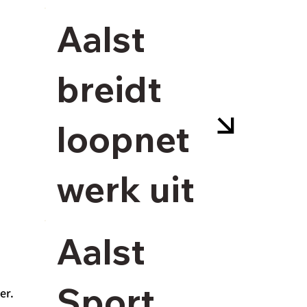
Aalst
breidt
loopnet
werk uit
Aalst
Sport
r. 