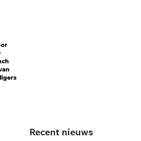
oor
0
nch
 van
ligers
Recent nieuws