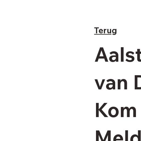
Terug
Aals
van 
Kom 
Meld 