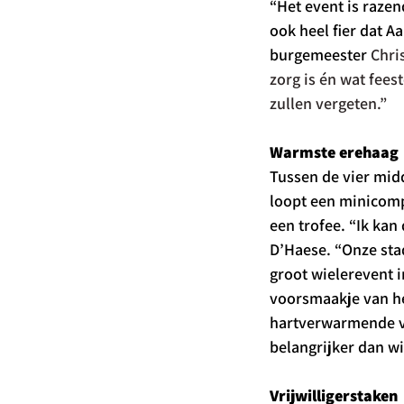
“Het event is razen
ook heel fier dat A
burgemeester 
Chri
zorg is én wat fees
zullen vergeten.”
Warmste erehaag
Tussen de vier mid
loopt een minicomp
een trofee. “Ik kan
D’Haese. “Onze sta
groot wielerevent i
voorsmaakje van het
hartverwarmende ve
belangrijker dan w
Vrijwilligerstaken