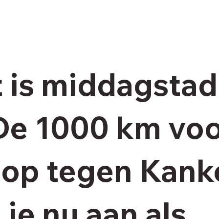
t is middagstad
De 1000 km vo
op tegen Kanke
je nu aan als