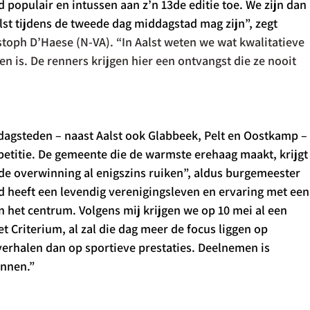
d populair en intussen aan z’n 13de editie toe. We zijn dan 
alst tijdens de tweede dag middagstad mag zijn”, zegt 
stoph D’Haese (N-VA)
. “In Aalst weten we wat kwalitatieve 
ten is. De renners krijgen hier een ontvangst die ze nooit 
dagsteden – naast Aalst ook Glabbeek, Pelt en Oostkamp –
etitie. De gemeente die de warmste erehaag maakt, krijgt
 de overwinning al enigszins ruiken”, aldus burgemeester 
d heeft een levendig verenigingsleven en ervaring met een
n het centrum. Volgens mij krijgen we op 10 mei al een 
 Criterium, al zal die dag meer de focus liggen op 
rhalen dan op sportieve prestaties. Deelnemen is 
innen.”