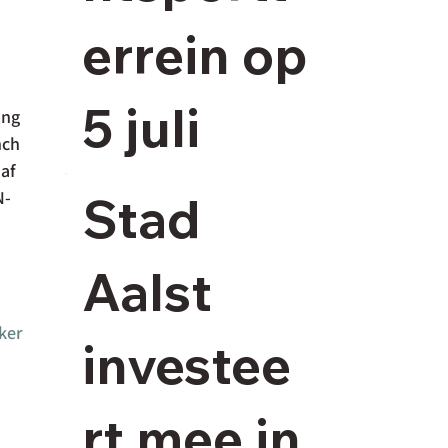
errein op
5 juli
ing 
ch 
af 
Stad
N-
Aalst
ker
investee
rt mee in