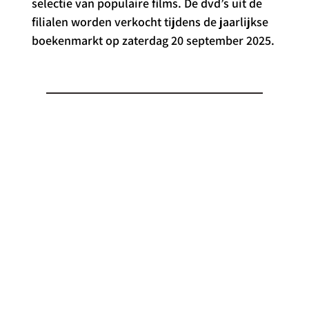
selectie van populaire films. De dvd’s uit de 
filialen worden verkocht tijdens de jaarlijkse 
boekenmarkt op zaterdag 20 september 2025.
CONTACT
MAIL
matthias.deridder@aalst.be
Copyright ©
2024 Matthias De Ridder.